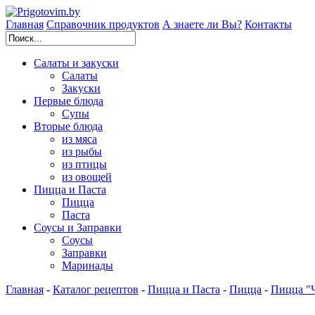
Главная
Справочник продуктов
А знаете ли Вы?
Контакты
Салаты и закуски
Cалаты
Закуски
Первые блюда
Супы
Вторые блюда
из мяса
из рыбы
из птицы
из овощей
Пицца и Паста
Пицца
Паста
Соусы и Заправки
Соусы
Заправки
Маринады
Главная
-
Каталог рецептов
-
Пицца и Паста
-
Пицца
-
Пицца "