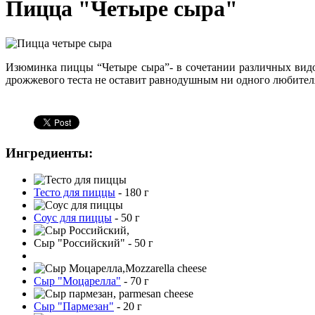
Пицца "Четыре сыра"
Изюминка пиццы “Четыре сыра”- в сочетании различных видо
дрожжевого теста не оставит равнодушным ни одного любител
Ингредиенты:
Тесто для пиццы
-
180
г
Соус для пиццы
-
50
г
Сыр "Российский"
-
50
г
Сыр "Моцарелла"
-
70
г
Cыр "Пармезан"
-
20
г