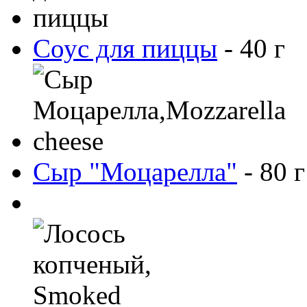
Соус для пиццы
-
40
г
Сыр "Моцарелла"
-
80
г