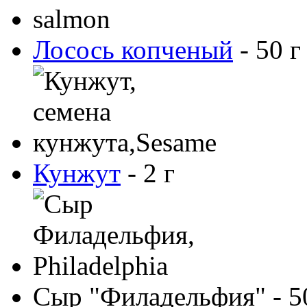
Лосось копченый
-
50
г
Кунжут
-
2
г
Сыр "Филадельфия"
-
5