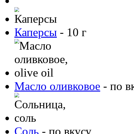
Каперсы
-
10
г
Масло оливковое
-
по в
Соль
-
по вкусу