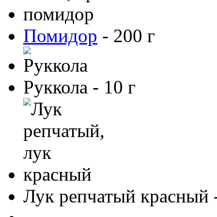
Помидор
-
200
г
Руккола
-
10
г
Лук репчатый красный